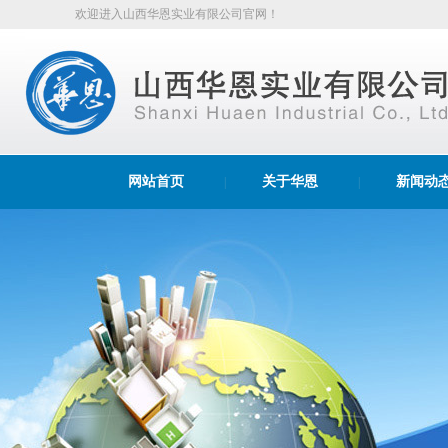
欢迎进入山西华恩实业有限公司官网！
网站首页
关于华恩
新闻动
|
|