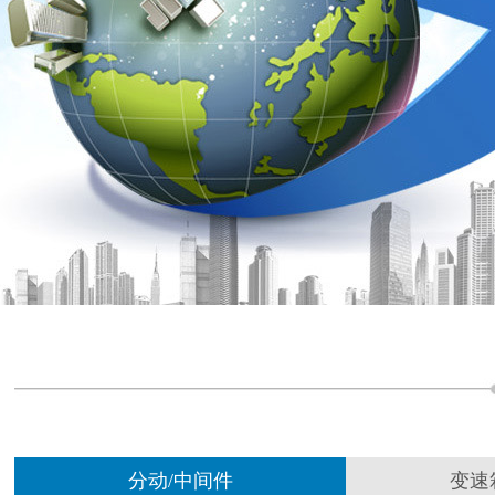
分动/中间件
变速