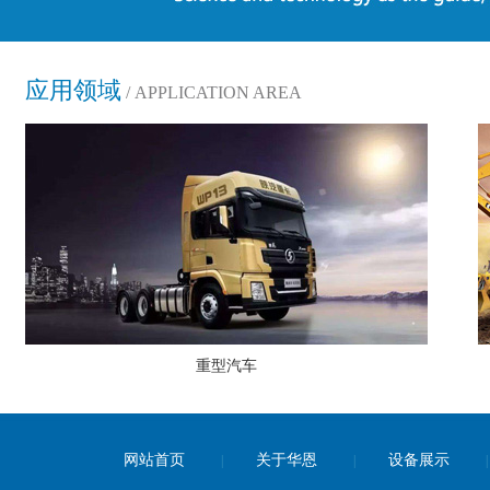
应用领域
/ APPLICATION AREA
重型汽车
网站首页
关于华恩
设备展示
|
|
|